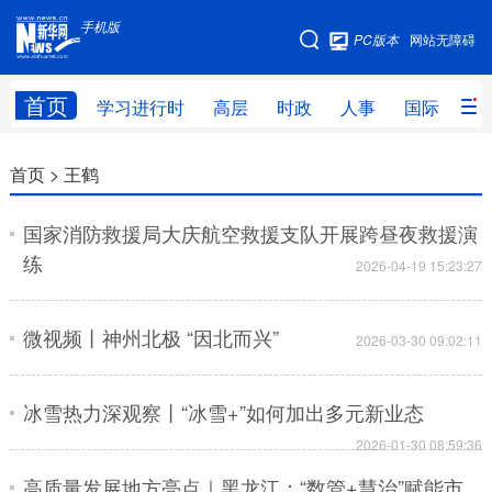
手机版
手机版
PC版本
网站无障碍
网站地图
首页
学习进行时
高层
时政
人事
国际
财
学习进行时
高层
时政
人事
首页 >
王鹤
国际
财经
网评
港澳
国家消防救援局大庆航空救援支队开展跨昼夜救援演
台湾
思客智库
全球连线
教育
练
2026-04-19 15:23:27
科技
科普
体育
文化
微视频丨神州北极 “因北而兴”
2026-03-30 09:02:11
健康
军事
访谈
视频
图片
中央文件
金融
汽车
冰雪热力深观察丨“冰雪+”如何加出多元新业态
食品
人居
信息化
乡村振兴
2026-01-30 08:59:36
高质量发展地方亮点｜黑龙江：“数管+慧治”赋能市
溯源中国
城市
旅游
能源