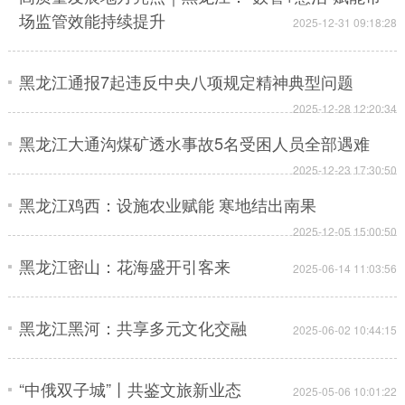
场监管效能持续提升
2025-12-31 09:18:28
会展
彩票
娱乐
时尚
悦读
公益
书画
一带一路
黑龙江通报7起违反中央八项规定精神典型问题
2025-12-28 12:20:34
亚太网
上市公司
投教基地
黑龙江大通沟煤矿透水事故5名受困人员全部遇难
2025-12-23 17:30:50
地方频道
黑龙江鸡西：设施农业赋能 寒地结出南果
北京
天津
河北
山西
2025-12-05 15:00:50
辽宁
吉林
上海
江苏
黑龙江密山：花海盛开引客来
2025-06-14 11:03:56
浙江
安徽
福建
江西
黑龙江黑河：共享多元文化交融
2025-06-02 10:44:15
山东
河南
湖北
湖南
广东
广西
海南
重庆
“中俄双子城”丨共鉴文旅新业态
2025-05-06 10:01:22