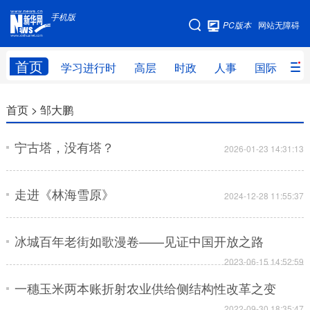
手机版
手机版
PC版本
网站无障碍
网站地图
首页
学习进行时
高层
时政
人事
国际
财
学习进行时
高层
时政
人事
首页 >
邹大鹏
国际
财经
网评
港澳
宁古塔，没有塔？
2026-01-23 14:31:13
台湾
思客智库
全球连线
教育
走进《林海雪原》
科技
科普
体育
文化
2024-12-28 11:55:37
健康
军事
访谈
视频
冰城百年老街如歌漫卷——见证中国开放之路
图片
中央文件
金融
汽车
2023-06-15 14:52:59
食品
人居
信息化
乡村振兴
一穗玉米两本账折射农业供给侧结构性改革之变
溯源中国
城市
旅游
能源
2022-09-30 18:35:47