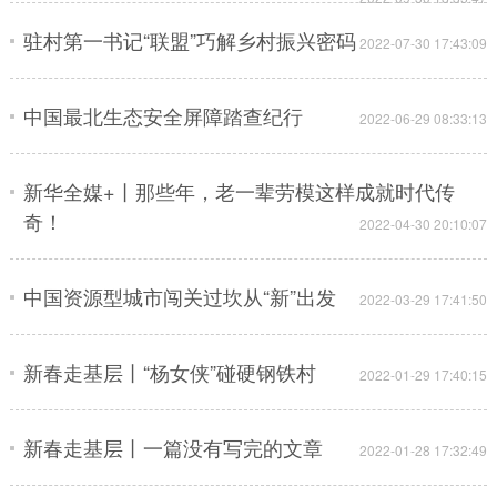
驻村第一书记“联盟”巧解乡村振兴密码
会展
彩票
娱乐
时尚
2022-07-30 17:43:09
悦读
公益
书画
一带一路
中国最北生态安全屏障踏查纪行
2022-06-29 08:33:13
亚太网
上市公司
投教基地
新华全媒+丨那些年，老一辈劳模这样成就时代传
奇！
地方频道
2022-04-30 20:10:07
北京
天津
河北
山西
中国资源型城市闯关过坎从“新”出发
2022-03-29 17:41:50
辽宁
吉林
上海
江苏
浙江
安徽
福建
江西
新春走基层丨“杨女侠”碰硬钢铁村
2022-01-29 17:40:15
山东
河南
湖北
湖南
新春走基层丨一篇没有写完的文章
2022-01-28 17:32:49
广东
广西
海南
重庆