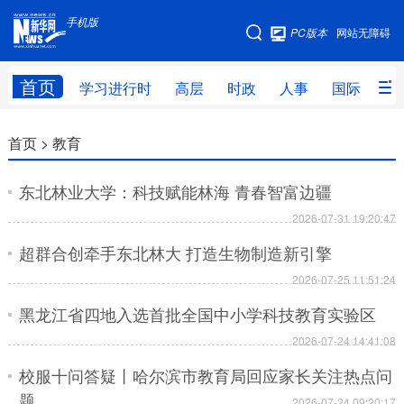
手机版
手机版
PC版本
网站无障碍
网站地图
首页
学习进行时
高层
时政
人事
国际
财
学习进行时
高层
时政
人事
首页 >
教育
国际
财经
网评
港澳
东北林业大学：科技赋能林海 青春智富边疆
台湾
思客智库
全球连线
教育
2026-07-31 19:20:47
超群合创牵手东北林大 打造生物制造新引擎
科技
科普
体育
文化
2026-07-25 11:51:24
健康
军事
访谈
视频
黑龙江省四地入选首批全国中小学科技教育实验区
图片
中央文件
金融
汽车
2026-07-24 14:41:08
食品
人居
信息化
乡村振兴
校服十问答疑丨哈尔滨市教育局回应家长关注热点问
题
溯源中国
城市
旅游
能源
2026-07-24 09:20:17