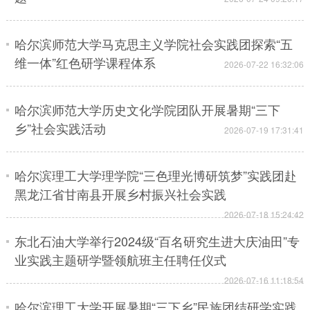
会展
彩票
娱乐
时尚
哈尔滨师范大学马克思主义学院社会实践团探索“五
悦读
公益
书画
一带一路
维一体”红色研学课程体系
2026-07-22 16:32:06
亚太网
上市公司
投教基地
哈尔滨师范大学历史文化学院团队开展暑期“三下
乡”社会实践活动
2026-07-19 17:31:41
地方频道
北京
天津
河北
山西
哈尔滨理工大学理学院“三色理光博研筑梦”实践团赴
黑龙江省甘南县开展乡村振兴社会实践
辽宁
吉林
上海
江苏
2026-07-18 15:24:42
浙江
安徽
福建
江西
东北石油大学举行2024级“百名研究生进大庆油田”专
山东
河南
湖北
湖南
业实践主题研学暨领航班主任聘任仪式
2026-07-16 11:18:54
广东
广西
海南
重庆
哈尔滨理工大学开展暑期“三下乡”民族团结研学实践